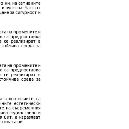
тните инвестиции в
о ни, на сетивните
остроени публични
и чувства. Част от
ългария не може да
ане за сигурност и
ори съвременните
ата на промените и
ане, управление и
e са предпоставка
акваните секторни
а се реализират в
з да се променят
стойчива среда за
 • Няма как да се
истики, управление
одобри физическата
спорт и атракции,
ата на промените и
ки самостоятелни!
елят от превозни
e са предпоставка
та на болниците да
ционална ЕНЕРГИЯ
а се реализират в
ане, оборудване и
 нещо в градското
стойчива среда за
 пространствата на
ползване!
ено предназначение
икация на здравни
и технологиите, са
ост! <br> Общината
чните естетически
то остава анонимен
ите на съвременния
ява се обществена
ляват единствено и
ринг и по-рядко е
я бит, а изразяват
защото по време на
етивата ни.
тава общинска или
 за управление по