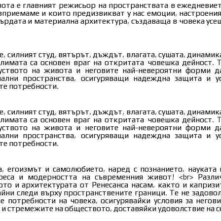
почти не са строени публични сгради, с изключение на час
ота е главният режисьор на пространствата в ежедневиет
 и европроектите проекти в сектора. <br> По малкото п
зприемаме и които предизвикват у нас емоции, настроения 
ства е видимо, че съвременната публична архитектура в Б
върдата и материална архитектура, създаваща в човека усещ
да от планова към пазарна икономика и да удовлетв
бществото.
, силният студ, вятърът, дъждът, влагата, сушата, динамик
аимоотношенията между участниците в процесите от създав
климата са основен враг на откритата човешка дейност. T
ична архитектура водят до забавяне и неуспехи на оч
уството на живота и неговите най-невероятни форми д
 Няма как да се направи реформа в образованието бе
ални пространства, осигуряващи надеждна защита и у
 граници на училищата и техният стопански модел! <br>
те потребности.
 културата без да се променят пространствените характер
 сградите за култура и изкуство! <br> • Няма как да се п
твото без да се създадат мотивиращи пространства за 
, силният студ, вятърът, дъждът, влагата, сушата, динамик
школи и професионални центрове, които да са икономичес
им в придвижване и трафик? <br> Kолко ЕМИСИИ се отд
климата са основен враг на откритата човешка дейност. T
а се направи реформа в здравеопазването без пространства
зит? <br> Kолко физическа, психологическа и емо
уството на живота и неговите най-невероятни форми д
елни и да отговорят на съвременните условия на ползв
ързане, организация и чакане? <br> Може ли да спестим
ални пространства, осигуряващи надеждна защита и у
 • Дори няма как да се случи административна реформа без
те потребности.
а се адаптират към отворения код на тяхното съвременно 
рите на тези въпроси в един наш проект за сграда със смес
 болница, образователен център за следдипломна квалиф
а, егоизмът и самолюбието, наред с познанието, науката 
ременно обитаване, резидентна част.
на архитектура в България днес: <br> Възниква необходим
еса и модерността на съвременния живот! <br> Разли
 <br> Някой пише задание. Много често авторът на задание
ото и архитектурата от Ренесанса насам, както и каприз
на компетенция! <br> Някой определя бюджет! <br> Обяв
айни следи върху пространствените граници. Те не задово
 за обществените поръчки, която най-често е за инжене
ДА СЪС СМЕСЕНО ПРЕДНАЗНАЧЕНИЕ ЛЮЛИН:
 потребности на човека, осигурявайки условия за негови
урс! <br> Някак си се случва нещо! <br> Нещото е строеж, 
 и стремежите на обществото, доставяйки удоволствие на с
, все още не е ясен ползвателят му! <br> Строежът с
ност! <br> Собственикът на строежа обявява нова поръчка