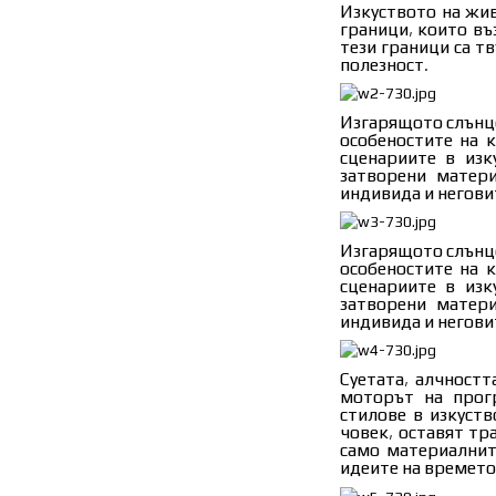
него, в България 
Изкуството на жив
търговски обекти
граници, които въ
<br>
сгради и простран
тези граници са т
преодолее прехо
полезност.
потребности на о
<br>
Изгарящото слънце
Промените във вз
особеностите на 
<br>
ползване на публ
сценариите в изк
реформи: <br> •
затворени матери
пространствените
индивида и негови
<br>
направи реформа в
и стопанисване на
култура на общес
Изгарящото слънце
детско-юношески 
Kолко ВРЕМЕ губ
особеностите на 
<br> • Няма как д
средства и тран
сценариите в изк
станат привлекат
изразходваме в б
затворени матери
ефективност! <br>
ежедневие?
индивида и негови
администрациите д
Потърсихме отгово
за многопрофилна
Суетата, алчностт
кадри, студия за в
Моделът на публич
моторът на прогр
предоставя терен!
стилове в изкуств
или със съмнител
човек, оставят тр
поръчка по Закон
ЕДИН ДЕН В СГРА
само материалните
архитектурен конк
идеите на времето
реализирането му
държавна собстве