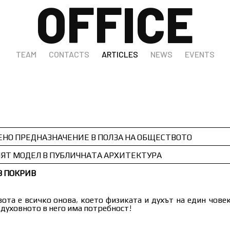
OFFICE
TEAM
CONTACTS
ARTICLES
NEWS
EVENTS
ЕНО ПРЕДНАЗНАЧЕНИЕ В ПОЛЗА НА ОБЩЕСТВОТО
Т МОДЕЛ В ПУБЛИЧНАТА АРХИТЕКТУРА
Н ДЕЛНИЧЕН ДЕН В ГРАДА:
З ПОКРИВ
 публичната архитектура в България 30 години след Преход
ота е всичко онова, което физиката и духът на един човек
ва да предлага адекватни пространства за съвременни
духовното в него има потребност!
ва гъвкавост и адаптивност към търсенето и предлагането 
ространствата трябва да бъдат икономически самосто
тически издържани. През последните 50 години, 30 след 